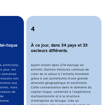
4
al-risque
À ce jour, dans 34 pays et 33
secteurs différents.
e artificielle,
Ayant investi dans 274 startups en
s jeux, les
activité, Gülman Ventures continue de
es domaines
créer de la valeur à l'échelle mondiale
rnissons non
grâce à son portefeuille d'une grande
ncières aux
diversité géographique et sectorielle.
aines, mais
Cette connaissance dans le domaine du
ocessus de
capital-risque, combinée à l'expérience
 de
multisectorielle et à la structure
 terme.
d'entreprise du Groupe, crée un