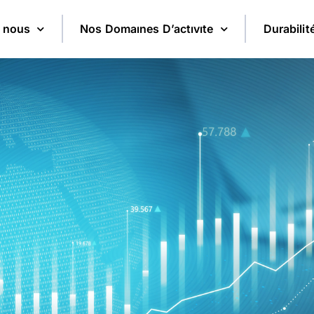
 nous
Nos Domaınes D’actıvıte
Durabilit