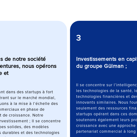
3
is de notre société
Investissements en capit
entures, nous opérons
du groupe Gülman ;
e et
Il se concentre sur l’intelligenc
les technologies de la santé, le
ant dans des startups à fort
technologies financières et d
érant sur le marché mondial,
innovants similaires. Nous fou
uons à la mise à l’échelle des
seulement des ressources fina
merciaux en phase de
startups opérant dans ces dom
 de croissance. Notre
soutenons également leurs pr
nvestissement ; Il se concentre
croissance avec une approche
pes solides, des modèles
partenariat commercial à long
 durables et des technologies