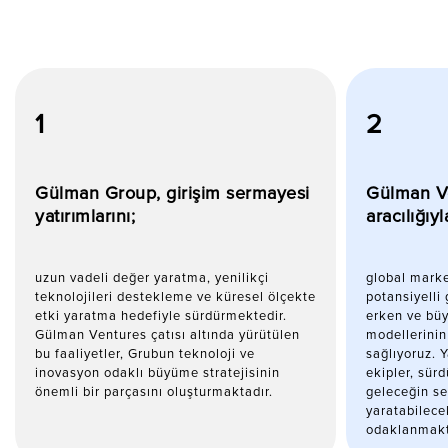
1
2
Gülman Group, girişim sermayesi
Gülman Ve
yatırımlarını;
aracılığıy
uzun vadeli değer yaratma, yenilikçi
global marke
teknolojileri destekleme ve küresel ölçekte
potansiyelli 
etki yaratma hedefiyle sürdürmektedir.
erken ve bü
Gülman Ventures çatısı altında yürütülen
modellerinin
bu faaliyetler, Grubun teknoloji ve
sağlıyoruz. 
inovasyon odaklı büyüme stratejisinin
ekipler, sürd
önemli bir parçasını oluşturmaktadır.
geleceğin se
yaratabilece
odaklanmakt