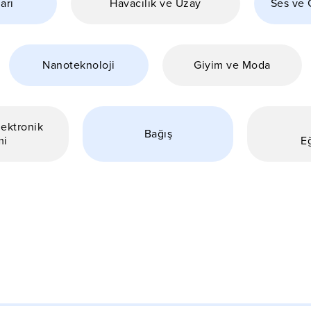
arı
Havacılık ve Uzay
Ses ve 
Nanoteknoloji
Giyim ve Moda
lektronik
Bağış
mi
E