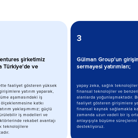
3
ntures şirketimiz
Gülman Group’un girişi
la Türkiye’de ve
sermayesi yatırımları;
tte faaliyet gösteren yüksek
yapay zeka, sağlık teknolojiler
girişimlere yatırım yaparak,
finansal teknolojiler ve benzeri
yüme aşamasındaki iş
alanlarda yoğunlaşmaktadır. B
 ölçeklenmesine katkı
faaliyet gösteren girişimlere y
Yatırım yaklaşımımız; güçlü
finansal kaynak sağlamakla ka
ürülebilir iş modelleri ve
zamanda uzun vadeli bir iş orta
ktörlerinde rekabet avantajı
anlayışıyla büyüme süreçlerini
k teknolojilere
destekliyoruz.
adır.