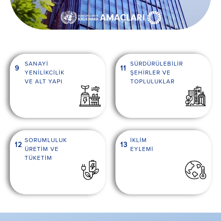
SANAYİ
SÜRDÜRÜLEBİLİR
9
11
YENİLİKCİLİK
ŞEHİRLER VE
VE ALT YAPI
TOPLULUKLAR
SORUMLULUK
İKLİM
12
13
ÜRETİM VE
EYLEMİ
TÜKETİM