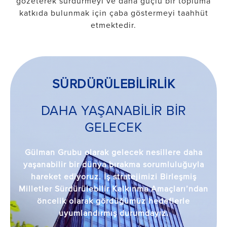
gözeterek sürdürmeyi ve daha güçlü bir topluma
katkıda bulunmak için çaba göstermeyi taahhüt
etmektedir.
SÜRDÜRÜLEBİLİRLİK
DAHA YAŞANABİLİR BİR
GELECEK
Gülman Grubu olarak gelecek nesillere daha
yaşanabilir bir dünya bırakma sorumluluğuyla
hareket ediyoruz. İş stratejimizi Birleşmiş
Milletler Sürdürülebilir Kalkınma Amaçları’ndan
öncelik olarak gördüğümüz hedeflerle
uyumlandırmış durumdayız.