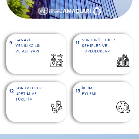
SANAYİ
SÜRDÜRÜLEBİLİR
9
11
YENİLİKCİLİK
ŞEHİRLER VE
VE ALT YAPI
TOPLULUKLAR
SORUMLULUK
İKLİM
12
13
ÜRETİM VE
EYLEMİ
TÜKETİM