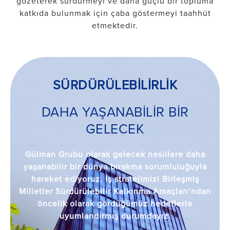
gözeterek sürdürmeyi ve daha güçlü bir topluma
katkıda bulunmak için çaba göstermeyi taahhüt
etmektedir.
SÜRDÜRÜLEBİLİRLİK
DAHA YAŞANABİLİR BİR
GELECEK
Gülman Grubu olarak gelecek nesillere daha
yaşanabilir bir dünya bırakma sorumluluğuyla
hareket ediyoruz. İş stratejimizi Birleşmiş
Milletler Sürdürülebilir Kalkınma Amaçları’ndan
öncelik olarak gördüğümüz hedeflerle
uyumlandırmış durumdayız.