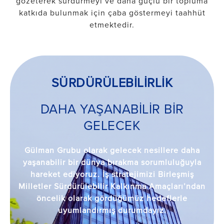
gözeterek sürdürmeyi ve daha güçlü bir topluma
katkıda bulunmak için çaba göstermeyi taahhüt
etmektedir.
SÜRDÜRÜLEBİLİRLİK
DAHA YAŞANABİLİR BİR
GELECEK
Gülman Grubu olarak gelecek nesillere daha
yaşanabilir bir dünya bırakma sorumluluğuyla
hareket ediyoruz. İş stratejimizi Birleşmiş
Milletler Sürdürülebilir Kalkınma Amaçları’ndan
öncelik olarak gördüğümüz hedeflerle
uyumlandırmış durumdayız.