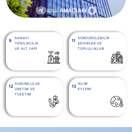
SANAYİ
SÜRDÜRÜLEBİLİR
9
11
YENİLİKCİLİK
ŞEHİRLER VE
VE ALT YAPI
TOPLULUKLAR
SORUMLULUK
İKLİM
12
13
ÜRETİM VE
EYLEMİ
TÜKETİM